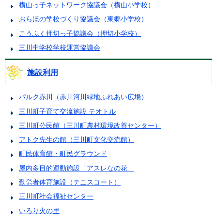
横山っ子ネットワーク協議会（横山小学校）
おらほの学校づくり協議会（東郷小学校）
こうふく押切っ子協議会（押切小学校）
三川中学校学校運営協議会
施設利用
パルク赤川（赤川河川緑地ふれあい広場）
三川町子育て交流施設 テオトル
三川町公民館（三川町農村環境改善センター）
アトク先生の館（三川町文化交流館）
町民体育館・町民グラウンド
屋内多目的運動施設「アスレなの花」
勤労者体育施設（テニスコート）
三川町社会福祉センター
いろり火の里