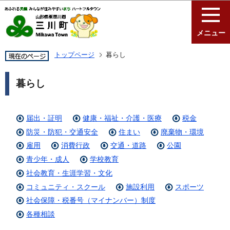
このページの本文へ移動
メニュー
トップページ
暮らし
暮らし
届出・証明
健康・福祉・介護・医療
税金
防災・防犯・交通安全
住まい
廃棄物・環境
雇用
消費行政
交通・道路
公園
青少年・成人
学校教育
社会教育・生涯学習・文化
コミュニティ・スクール
施設利用
スポーツ
社会保障・税番号（マイナンバー）制度
各種相談