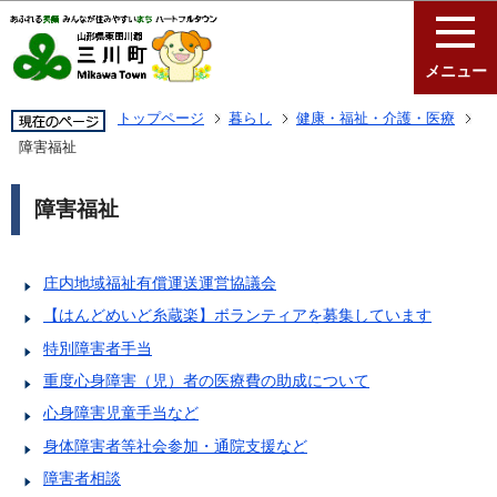
このページの本文へ移動
メニュー
トップページ
暮らし
健康・福祉・介護・医療
障害福祉
障害福祉
庄内地域福祉有償運送運営協議会
【はんどめいど糸蔵楽】ボランティアを募集しています
特別障害者手当
重度心身障害（児）者の医療費の助成について
心身障害児童手当など
身体障害者等社会参加・通院支援など
障害者相談