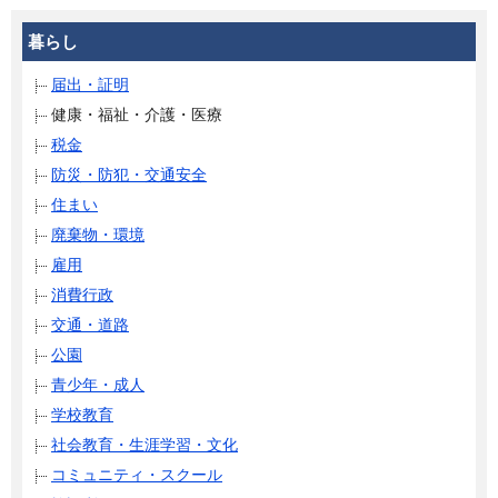
暮らし
届出・証明
健康・福祉・介護・医療
税金
防災・防犯・交通安全
住まい
廃棄物・環境
雇用
消費行政
交通・道路
公園
青少年・成人
学校教育
社会教育・生涯学習・文化
コミュニティ・スクール