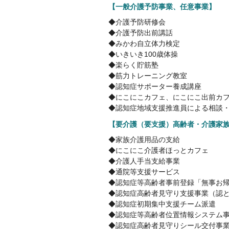
【一般介護予防事業、任意事業】
◆介護予防研修会
◆介護予防出前講話
◆みかわ自立体力検定
◆いきいき100歳体操
◆楽らく貯筋塾
◆筋力トレーニング教室
◆認知症サポーター養成講座
◆にこにこカフェ、にこにこ出前カ
◆認知症地域支援推進員による相談
【要介護（要支援）高齢者・介護家
◆家族介護用品の支給
◆にこにこ介護者ほっとカフェ
◆介護人手当支給事業
◆通院等支援サービス
◆認知症等高齢者事前登録「無事お
◆認知症高齢者見守り支援事業（認
◆認知症初期集中支援チーム派遣
◆認知症等高齢者位置情報システム
◆認知症高齢者見守りシール交付事