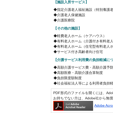
【施設入所サービス】
◆指定介護老人福祉施設（特別養護
◆介護老人保健施設
◆介護医療院
【その他の施設】
◆軽費老人ホーム（ケアハウス）
◆有料老人ホーム（介護付き有料老
◆有料老人ホーム（住宅型有料老人
◆サービス付き高齢者向け住宅
【介護サービス利用費の負担軽減に
◆高額介護サービス費・高額介護予
◆高額医療・高額介護合算制度
◆負担限度額制度
◆社会福祉法人等による利用者負担
PDF形式のファイルを開くには、Adobe A
お持ちでない方は、Adobe社から無
Adobe Ac