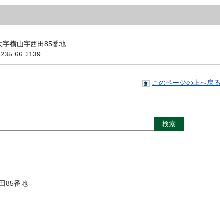
町大字横山字西田85番地
5-66-3139
このページの上へ戻
田85番地