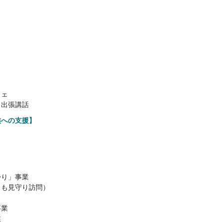
フェ
・出張講話
族への支援】
帰り」事業
とも見守り訪問）
事業
業