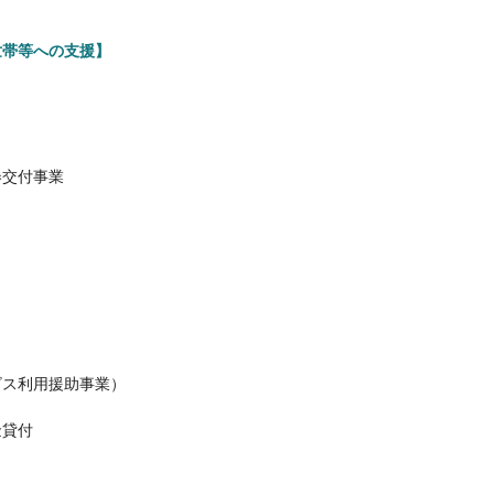
世帯等への支援】
券交付事業
ビス利用援助事業）
金貸付