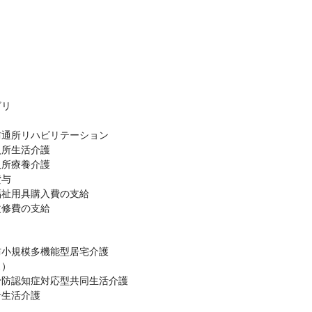
）
ビリ
防通所リハビリテーション
入所生活介護
入所療養介護
貸与
福祉用具購入費の支給
改修費の支給
防小規模多機能型居宅介護
ス）
予防認知症対応型共同生活介護
者生活介護