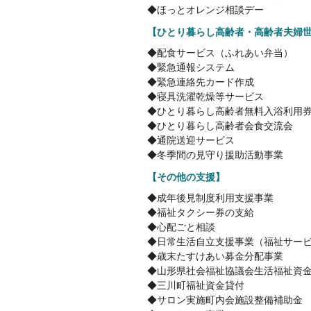
◆ほっとオレンジ相談デー
【ひとり暮らし高齢者・高齢者夫婦
◆配食サービス（ふれあい弁当）
◆緊急通報システム
◆緊急連絡先カード作成
◆寝具洗濯乾燥等サービス
◆ひとり暮らし高齢者無料入浴利用
◆ひとり暮らし高齢者会食交流会
◆通院送迎サービス
◆冬季間の見守り援助活動事業
【その他の支援】
◆成年後見制度利用支援事業
◆福祉タクシー券の支給
◆心配ごと相談
◆日常生活自立支援事業（福祉サー
◆歳末たすけあい募金分配事業
◆山形県社会福祉協議会生活福祉資
◆三川町福祉資金貸付
◆サロン実施町内会施設整備補助金