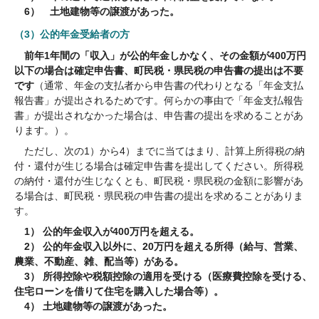
6） 土地建物等の譲渡があった。
（3）公的年金受給者の方
前年1年間の「収入」が公的年金しかなく、その金額が400万円
以下の場合は確定申告書、町民税・県民税の申告書の提出は不要
です
（通常、年金の支払者から申告書の代わりとなる「年金支払
報告書」が提出されるためです。何らかの事由で「年金支払報告
書」が提出されなかった場合は、申告書の提出を求めることがあ
ります。）。
ただし、次の1）から4）までに当てはまり、計算上所得税の納
付・還付が生じる場合は確定申告書を提出してください。所得税
の納付・還付が生じなくとも、町民税・県民税の金額に影響があ
る場合は、町民税・県民税の申告書の提出を求めることがありま
す。
1） 公的年金収入が400万円を超える。
2） 公的年金収入以外に、20万円を超える所得（給与、営業、
農業、不動産、雑、配当等）がある。
3） 所得控除や税額控除の適用を受ける（医療費控除を受ける、
住宅ローンを借りて住宅を購入した場合等）。
4） 土地建物等の譲渡があった。