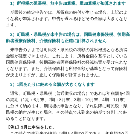
1）所得税の延滞税、無申告加算税、重加算税が加算されます
期限後の確定申告では、所得税の納付が生じる場合、上記のよ
うな税が加算されます。申告が遅れるほどその金額は大きくなり
ます。
2）町民税・県民税が未申告の場合は、国民健康保険税、後期高
齢者医療保険料、介護保険料も正確に計算されません
未申告のままでは町民税・県民税の税額の算出根拠となる所得
金額が確定できません。これにより、所得金額を基準としている
国民健康保険税、後期高齢者医療保険料の軽減措置が受けられな
くなります。また、介護保険料も所得金額が基準となって保険料
が決まりますが、正しく保険料が計算されません。
3）1回あたりに納める金額が大きくなります
通常、町民税・県民税（普通徴収の場合）であれば年税額を4回
の納期（1期：6月末、2期：8月末、3期：10月末、4期：1月末）
に分けて納めます。期限後の申告となり、それ以降に町民税・県
民税の納付が生じた場合、その時点で未到来の納期で分割して納
めることになります。
【例1】9月に申告をした。
この時点で未到来の納期は3期と4期の2回であり、年税額を2回