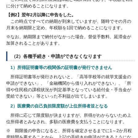
に分けて納めることになります。
【例2】翌年2月以降に申告をした。
この時点ですべての納期が到来していますが、随時でその月の
月末を納期限と定め、年税額を1回で納めることになります。
※なお、納期限まで納付がなかった場合、督促手数料、延滞金が
加算されることがあります。
（2）各種手続き・申請ができなくなります
1）所得証明書等の税関係の証明書が発行できません
所得証明書等が発行されないと、「高等学校等の就学支援金の
申請ができない」、「金融機関から借り入れができない」、「所
得や住民税の課税状況が判定基準となっている給付金・手当金が
受給できない」等といった不利益が出てしまいます。
2）医療費の自己負担限度額が上位所得者並となる
所得に応じて限度額が決まりますが、所得がわからないため上
位所得者とみなされ、多額の医療費を支払うことになります。
※ 期限後の申告になると、所得を確定させるまでに1～2か月程
度時間を要することから、上記の手続きや申請ができるようにな