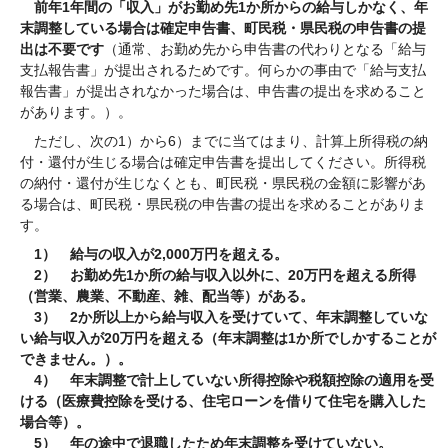
前年1年間の「収入」がお勤め先1か所からの給与しかなく、年
末調整している場合は確定申告書、町民税・県民税の申告書の提
出は不要です
（通常、お勤め先から申告書の代わりとなる「給与
支払報告書」が提出されるためです。何らかの事由で「給与支払
報告書」が提出されなかった場合は、申告書の提出を求めること
があります。）。
ただし、次の1）から6）までに当てはまり、計算上所得税の納
付・還付が生じる場合は確定申告書を提出してください。所得税
の納付・還付が生じなくとも、町民税・県民税の金額に影響があ
る場合は、町民税・県民税の申告書の提出を求めることがありま
す。
1） 給与の収入が2,000万円を超える。
2） お勤め先1か所の給与収入以外に、20万円を超える所得
（営業、農業、不動産、雑、配当等）がある。
3） 2か所以上から給与収入を受けていて、年末調整していな
い給与収入が20万円を超える（年末調整は1か所でしかすることが
できません。）。
4） 年末調整で計上していない所得控除や税額控除の適用を受
ける（医療費控除を受ける、住宅ローンを借りて住宅を購入した
場合等）。
5） 年の途中で退職したため年末調整を受けていない。