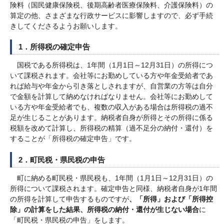
険料（国民健康保険税、後期高齢者医療保険料、介護保険料）の
算定の他、さまざまな行政サービスに影響しますので、必ず手続
きしてくださるようお願いします。
1．所得税の確定申告
国税である所得税は、1年間（1月1日～12月31日）の所得につ
いて課税されます。会社等にお勤めしている方や年金受給者であ
れば給与や年金から引き落としされますが、自営業の方等は自分
で金額を計算して納めなければなりません。会社等にお勤めして
いる方や年金受給者でも、複数の収入がある場合は所得税の過不
足が生じることがあります。納税者自身が所得とその所得に係る
税額を改めて計算し、所得税の精算（過不足分の納付・還付）を
することが「所得税の確定申告」です。
2．町民税・県民税の申告
町に納める町民税・県民税も、1年間（1月1日～12月31日）の
所得について課税されます。確定申告と同様、納税者自身が1年間
の所得を計算して申告するものですが
、「所得」および「所得控
除」の計算をした結果、所得税の納付・還付が生じない場合
に
「町民税・県民税の申告」をします。