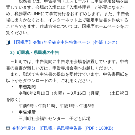
税務署では、申告期間（エスモール）に申告専用会場を設
置しています。会場の入場には「入場整理券」が必要になるた
め、税務署のLINEにて事前発行をおすすめします。また、申告会
場に出向かなくとも、インターネット上で確定申告書を作成する
こともできます。作成方法については、国税庁ホームページをご
覧ください。
【国税庁】令和7年分確定申告特集ページ（外部リンク）
2）町民税・県民税の申告
三川町では、申告期間に申告専用会場を設置しています。申告
書の自書が難しい方は、申告専用会場へお越しください。
また、郵送でも申告書の提出を受付けています。申告書用紙を
以下からダウンロードの上、ご利用ください。
・ 申告期間
令和8年2月10日（火曜）～3月16日（月曜） （土日祝日
を除く）
午前9時～午前11時、午後1時～午後3時
・ 申告場所
三川町社会福祉センター 子ども広場
令和8年度分 町民税・県民税申告書（PDF：160KB）