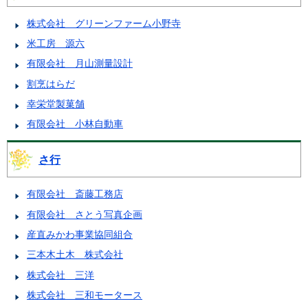
株式会社 グリーンファーム小野寺
米工房 源六
有限会社 月山測量設計
割烹はらだ
幸栄堂製菓舗
有限会社 小林自動車
さ行
有限会社 斎藤工務店
有限会社 さとう写真企画
産直みかわ事業協同組合
三本木土木 株式会社
株式会社 三洋
株式会社 三和モータース