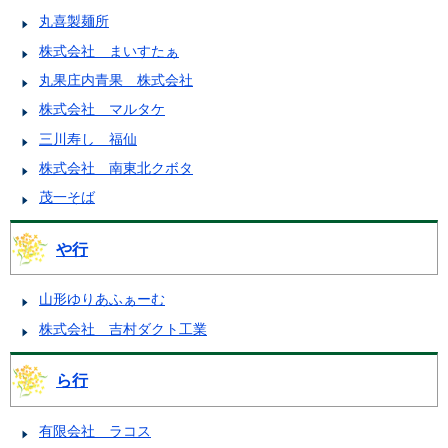
丸喜製麺所
株式会社 まいすたぁ
丸果庄内青果 株式会社
株式会社 マルタケ
三川寿し 福仙
株式会社 南東北クボタ
茂一そば
や行
山形ゆりあふぁーむ
株式会社 吉村ダクト工業
ら行
有限会社 ラコス