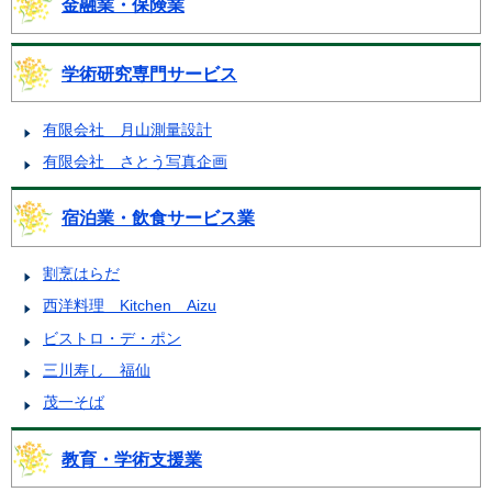
金融業・保険業
学術研究専門サービス
有限会社 月山測量設計
有限会社 さとう写真企画
宿泊業・飲食サービス業
割烹はらだ
西洋料理 Kitchen Aizu
ビストロ・デ・ポン
三川寿し 福仙
茂一そば
教育・学術支援業