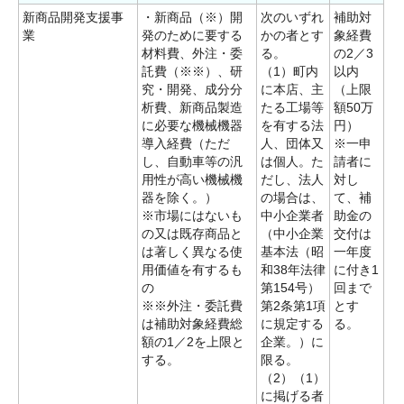
新商品開発支援事
・新商品（※）開
次のいずれ
補助対
業
発のために要する
かの者とす
象経費
材料費、外注・委
る。
の2／3
託費（※※）、研
（1）町内
以内
究・開発、成分分
に本店、主
（上限
析費、新商品製造
たる工場等
額50万
に必要な機械機器
を有する法
円）
導入経費（ただ
人、団体又
※一申
し、自動車等の汎
は個人。た
請者に
用性が高い機械機
だし、法人
対し
器を除く。）
の場合は、
て、補
※市場にはないも
中小企業者
助金の
の又は既存商品と
（中小企業
交付は
は著しく異なる使
基本法（昭
一年度
用価値を有するも
和38年法律
に付き1
の
第154号）
回まで
※※外注・委託費
第2条第1項
とす
は補助対象経費総
に規定する
る。
額の1／2を上限と
企業。）に
する。
限る。
（2）（1）
に掲げる者