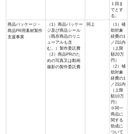
１回ま
でとす
る。
商品パッケージ・
（1）商品パッケー
同上
（1）補
ジ及び商品シール
助対象
商品PR用素材製作
（既存商品のリニ
経費の1
支援事業
ューアルも含
／2以内
む。）製作委託費
（上限
（2）商品PRのた
額20万
円）
めの写真又は動画
（2）補
撮影の製作委託費
助対象
経費の1
／2以内
（上限
額10万
円）
※同一
商品に
関する
助成に
ついて