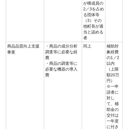
が構成員の
2／3を占め
る団体等
（3）その
他町長が適
当と認める
者
商品品質向上支援
・商品の成分分析
同上
補助対
調査等に必要な経
象経費
事業
費
の1／2
・商品の調査等に
以内
必要な機器の導入
（上限
費
額20万
円）
※一申
請者に
対し
て、補
助金の
交付は
一年度
に付き