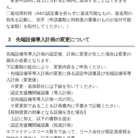
変更申請時に賃上げ方針を計画内に追加することはできませ
ん。
〇返信用封筒（A4の認定書を折らずに返送可能なもの。返送用の
宛先を記載し、切手（申請書類と同程度の重量のものが送付可能
な金額）を貼付してください。）
3 先端設備導入計画の変更について
先端設備等導入計画の認定後、計画に変更が生じた場合は変更の
届出が必要となります。
下記書類の提出により、変更内容をご申告ください。
・先端設備等導入計画の変更に係る認定申請書及び先端設備等導
入計画（変更後）
※変更・追加部分には下線を引いてください。
・認定支援機関確認書（導入計画）
・旧先端設備等導入計画一式の写し
※変更前であることを計画書内に手書きで記載ください。
【税制措置の対象となる設備を含む場合】
上記に加え、以下の書類を提出
・認定支援機関確認書（投資計画）
※ファイナンスリース取引であって、リース会社が固定資産税を
納付する場合は、以下の書類も必要