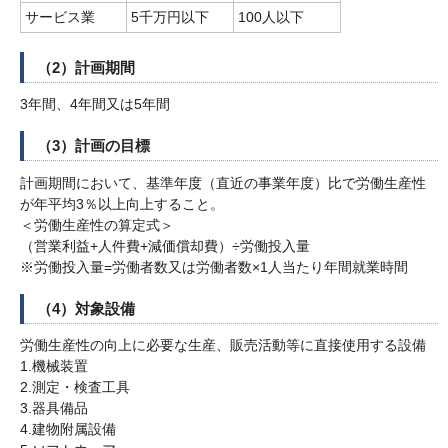
サービス業
5千万円以下
100人以下
（2）計画期間
3年間、4年間又は5年間
（3）計画の目標
計画期間において、基準年度（直近の事業年度）比で労働生産性
が年平均3％以上向上すること。
＜労働生産性の算定式＞
（営業利益+人件費+減価償却費）÷労働投入量
※労働投入量=労働者数又は労働者数×1人当たり年間就業時間
（4）対象設備
労働生産性の向上に必要な生産、販売活動等に直接使用する設備
1.機械装置
2.測定・検査工具
3.器具備品
4.建物附属設備