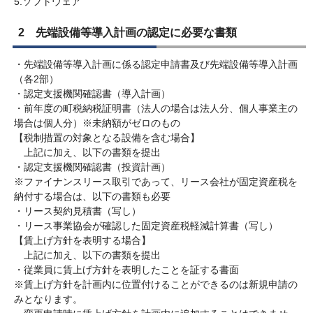
5.ソフトウェア
2 先端設備等導入計画の認定に必要な書類
・先端設備等導入計画に係る認定申請書及び先端設備等導入計画
（各2部）
・認定支援機関確認書（導入計画）
・前年度の町税納税証明書（法人の場合は法人分、個人事業主の
場合は個人分）※未納額がゼロのもの
【税制措置の対象となる設備を含む場合】
上記に加え、以下の書類を提出
・認定支援機関確認書（投資計画）
※ファイナンスリース取引であって、リース会社が固定資産税を
納付する場合は、以下の書類も必要
・リース契約見積書（写し）
・リース事業協会が確認した固定資産税軽減計算書（写し）
【賃上げ方針を表明する場合】
上記に加え、以下の書類を提出
・従業員に賃上げ方針を表明したことを証する書面
※賃上げ方針を計画内に位置付けることができるのは新規申請の
みとなります。