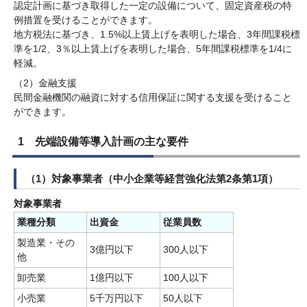
認定計画に基づき取得した一定の設備について、固定資産税の特
例措置を受けることができます。
地方税法に基づき、1.5%以上賃上げを表明した場合、3年間課税標
準を1/2、3％以上賃上げを表明した場合、5年間課税標準を1/4に
軽減。
（2）金融支援
民間金融機関の融資に対する信用保証に関する支援を受けること
ができます。
1 先端設備等導入計画の主な要件
（1）対象事業者（中小企業等経営強化法第2条第1項）
対象事業者
業種分類
出資金
従業員数
製造業・その
3億円以下
300人以下
他
卸売業
1億円以下
100人以下
小売業
5千万円以下
50人以下