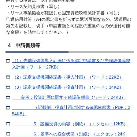
・リース契約見積書（写し）
・リース事業協会が確認した固定資産税軽減計算書（写し）
〇返信用封筒（A4の認定書を折らずに返送可能なもの。返送用の
宛先を記載し、切手（申請書類と同程度の重量のものが送付可能
な金額）を貼付してください。）
4 申請書類等
（1）先端設備等導入計画に係る認定申請書及び先端設備等導
入計画（ワード：27KB）
（2）認定支援機関確認書（導入計画）（ワード：22KB）
（3）認定支援機関確認書（投資計画）（ワード：34KB）
参考：投資計画に関する確認依頼書（ワード：24KB）
（記載例）投資計画に関する確認依頼書（PDF：2
54KB）
5．設備投資の内容（別紙）（エクセル：12KB）
6．基準への適合状況（別紙）（エクセル：24K