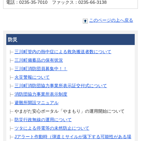
電話：0235-35-7010 ファックス：0235-66-3138
このページの上へ戻る
防災
三川町管内の熱中症による救急搬送者数について
三川町備蓄品の保有状況
三川町消防団員募集中！！
火災警報について
三川町消防団協力事業所表示証交付式について
消防団協力事業所表示制度
避難所開設マニュアル
やまがた安心ポータル「やまもり」の運用開始について
防災行政無線の運用について
ツタによる停電等の未然防止について
Jアラート作動時（弾道ミサイルが落下する可能性がある場