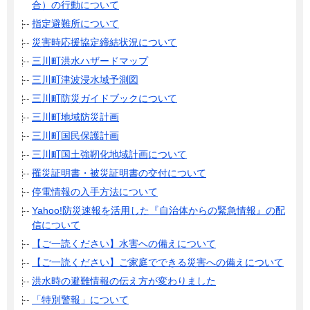
合）の行動について
指定避難所について
災害時応援協定締結状況について
三川町洪水ハザードマップ
三川町津波浸水域予測図
三川町防災ガイドブックについて
三川町地域防災計画
三川町国民保護計画
三川町国土強靭化地域計画について
罹災証明書・被災証明書の交付について
停電情報の入手方法について
Yahoo!防災速報を活用した『自治体からの緊急情報』の配
信について
【ご一読ください】水害への備えについて
【ご一読ください】ご家庭でできる災害への備えについて
洪水時の避難情報の伝え方が変わりました
「特別警報」について