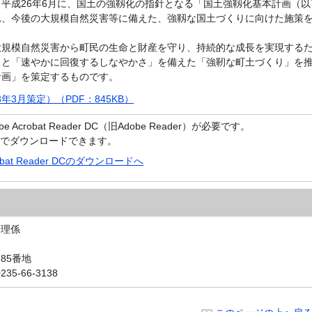
平成26年6月に、国土の強靱化の指針となる「国土強靱化基本計画（以
れ、今後の大規模自然災害等に備えた、強靱な国土づくりに向けた施策
規模自然災害から町民の生命と財産を守り、持続的な成長を実現する
」と「速やかに回復するしなやかさ」を備えた「強靭な町土づくり」を
計画」を策定するものです。
3月策定）（PDF：845KB）
crobat Reader DC（旧Adobe Reader）が必要です。
償でダウンロードできます。
robat Reader DCのダウンロードへ
管理係
85番地
5-66-3138