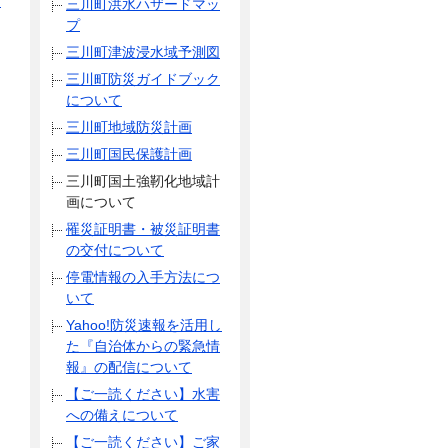
る
三川町洪水ハザードマッ
プ
三川町津波浸水域予測図
三川町防災ガイドブック
について
三川町地域防災計画
三川町国民保護計画
三川町国土強靭化地域計
画について
罹災証明書・被災証明書
の交付について
停電情報の入手方法につ
いて
Yahoo!防災速報を活用し
た『自治体からの緊急情
報』の配信について
【ご一読ください】水害
への備えについて
【ご一読ください】ご家