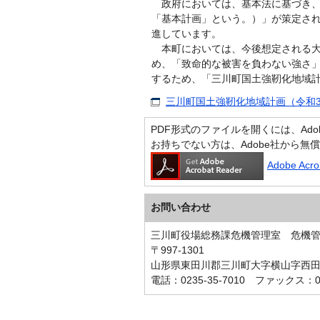
政府においては、基本法に基づき、
「基本計画」という。）」が策定さ
進しています。
本町においては、今後想定される大
め、「致命的な被害を負わない強さ
するため、「三川町国土強靭化地域
三川町国土強靭化地域計画（令和3年
PDF形式のファイルを開くには、Adobe A
お持ちでない方は、Adobe社から無
Adobe Ac
お問い合わせ
三川町役場総務課危機管理室 危機
〒997-1301
山形県東田川郡三川町大字横山字西田
電話：0235-35-7010 ファックス：023