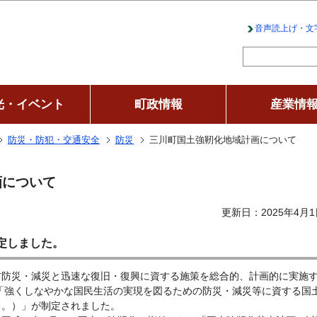
このページの本文へ移動
音声読上げ・文
光・イベント
町政情報
産業情
防災・防犯・交通安全
防災
三川町国土強靭化地域計画について
画について
更新日：2025年4月1
定しました。
防災・減災と迅速な復旧・復興に資する施策を総合的、計画的に実施
に「強くしなやかな国民生活の実現を図るための防災・減災等に資する国
う。）」が制定されました。