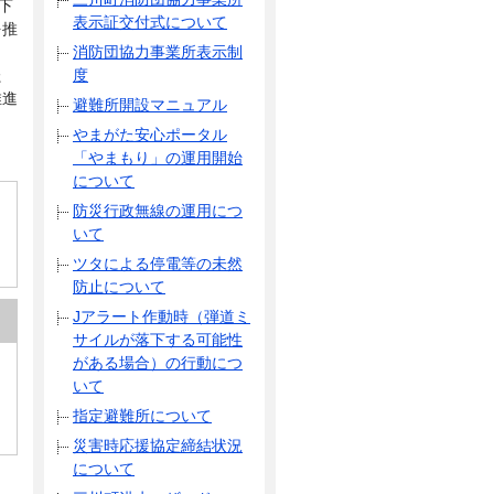
下
表示証交付式について
を推
消防団協力事業所表示制
た
度
推進
避難所開設マニュアル
やまがた安心ポータル
「やまもり」の運用開始
について
防災行政無線の運用につ
いて
ツタによる停電等の未然
防止について
Jアラート作動時（弾道ミ
サイルが落下する可能性
がある場合）の行動につ
いて
指定避難所について
災害時応援協定締結状況
について