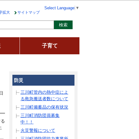
Select Language
▼
字拡大
サイトマップ
報
子育て
防災
三川町管内の熱中症によ
日
る救急搬送者数について
三川町備蓄品の保有状況
三川町消防団員募集
する
中！！
土
火災警報について
三川町消防団協力事業所