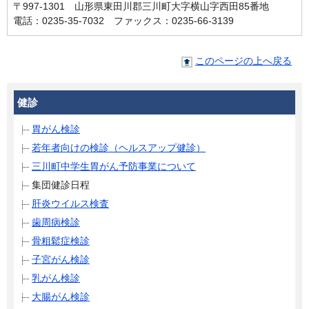
〒997-1301 山形県東田川郡三川町大字横山字西田85番地
電話：0235-35-7032 ファックス：0235-66-3139
このページの上へ戻る
健診
胃がん検診
若年者向けの検診（ヘルスアップ健診）
三川町中学生胃がん予防事業について
集団健診日程
肝炎ウイルス検査
歯周病検診
骨粗鬆症検診
子宮がん検診
乳がん検診
大腸がん検診