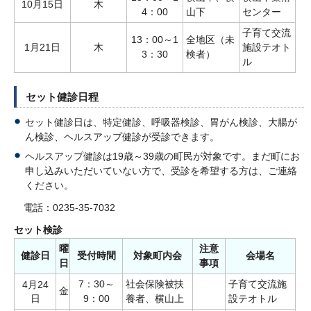
10月15日
木
4：00
山下
センター
子育て交流
13：00～1
全地区（未
1月21日
木
施設テオト
3：30
検者）
ル
セット健診日程
セット健診日は、特定健診、呼吸器検診、胃がん検診、大腸が
ん検診、ヘルスアップ健診が受診できます。
ヘルスアップ健診は19歳～39歳の町民が対象です。まだ町にお
申し込みいただいていない方で、受診を希望する方は、ご連絡
ください。
電話：0235-35-7032
セット検診
曜
注意
健診日
受付時間
対象町内会
会場名
日
事項
7：30～
社会保険被扶
子育て交流施
4月24
金
日
9：00
養者、横山上
設テオトル