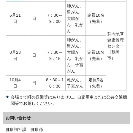
肺がん、
胃がん、
6月21
7：30～
定員10名
日
大腸が
日
9：00
（先着）
ん、乳が
ん
荘内地区
肺がん、
健康管理
胃がん、
センター
（鶴岡
8月23
7：30～
大腸が
定員10名
日
市）
日
9：15
ん、乳が
（先着）
ん、子宮
がん
10月4
8：30～1
乳がん、
定員5名
日
日
0：30
子宮がん
（先着）
会場まで町の送迎等はありません。自家用車または公共交通機
関等でお越しください。
お問い合わせ
健康福祉課 健康係