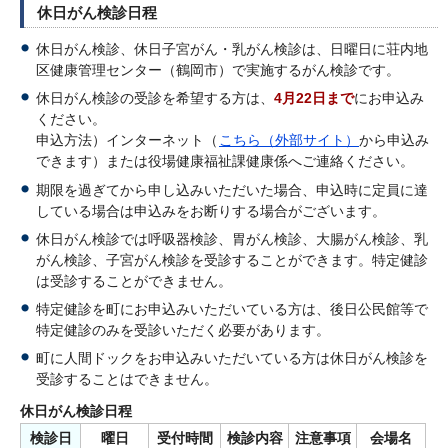
休日がん検診日程
休日がん検診、休日子宮がん・乳がん検診は、日曜日に荘内地
区健康管理センター（鶴岡市）で実施するがん検診です。
休日がん検診の受診を希望する方は、
4月22日まで
にお申込み
ください。
申込方法）インターネット（
こちら（外部サイト）
から申込み
できます）または役場健康福祉課健康係へご連絡ください。
期限を過ぎてから申し込みいただいた場合、申込時に定員に達
している場合は申込みをお断りする場合がございます。
休日がん検診では呼吸器検診、胃がん検診、大腸がん検診、乳
がん検診、子宮がん検診を受診することができます。特定健診
は受診することができません。
特定健診を町にお申込みいただいている方は、後日公民館等で
特定健診のみを受診いただく必要があります。
町に人間ドックをお申込みいただいている方は休日がん検診を
受診することはできません。
休日がん検診日程
検診日
曜日
受付時間
検診内容
注意事項
会場名