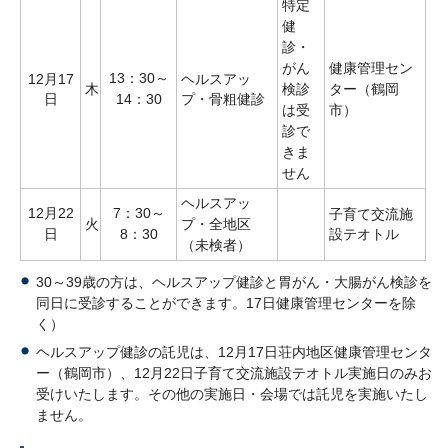
特定
健
診・
がん
健康管理セン
13：30～
12月17
ヘルスアッ
木
検診
ター（鶴岡
日
14：30
プ・骨粗健診
は受
市）
診で
きま
せん
ヘルスアッ
12月22
7：30～
子育て交流施
火
プ・全地区
日
8：30
設テオトル
（未検者）
30～39歳の方は、ヘルスアップ健診と胃がん・大腸がん検診を
同日に受診することができます。17日健康管理センターを除
く）
ヘルスアップ健診の託児は、12月17日荘内地区健康管理センタ
ー（鶴岡市）、12月22日子育て交流施設テオトル実施日のみお
受けいたします。その他の実施日・会場では託児を実施いたし
ません。