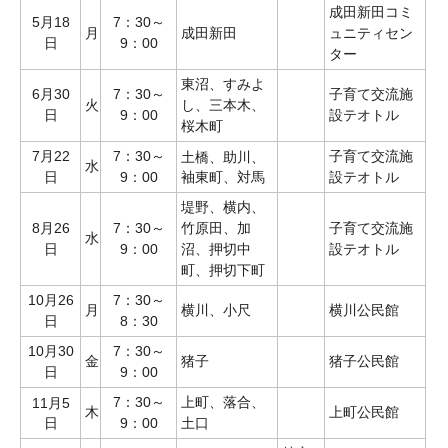
成田新田コミ
5月18
7：30～
月
成田新田
ュニティセン
日
9：00
ター
東沼、すみよ
6月30
7：30～
子育て交流施
火
し、三本木、
日
9：00
設テオトル
桜木町
7月22
7：30～
子育て交流施
土橋、助川、
水
日
9：00
袖東町、対馬
設テオトル
堤野、横内、
8月26
7：30～
竹原田、加
子育て交流施
水
日
9：00
沼、押切中
設テオトル
町、押切下町
10月26
7：30～
月
横川、小尺
横川公民館
日
8：30
10月30
7：30～
金
猪子
猪子公民館
日
9：00
7：30～
上町、落合、
11月5
木
上町公民館
日
9：00
土口