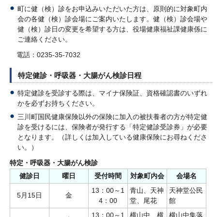
町に健（検）診をお申込みいただいた方は、原則的に対象町内
会の各健（検）診会場にご案内いたします。健（検）診会場や
健（検）診日の変更を希望する方は、役場健康福祉課健康係に
ご連絡ください。
電話：0235-35-7032
特定健診・呼吸器・大腸がん検診日程
特定健診を受診する際は、マイナ保険証、資格確認書のいずれ
かを必ずお持ちください。
三川町国民健康保険以外の保険に加入の被扶養者の方が特定健
診を受けるには、保険者が発行する「特定健診受診券」が必要
となります。（詳しくは加入している健康保険にお尋ねくださ
い。）
特定・呼吸器・大腸がん検診
健診日
曜日
受付時間
対象町内会
会場名
13：00～1
青山、天神
天神堂公民
5月15日
金
4：00
堂、尾花
館
13：00～1
横山中、横
横山中集落