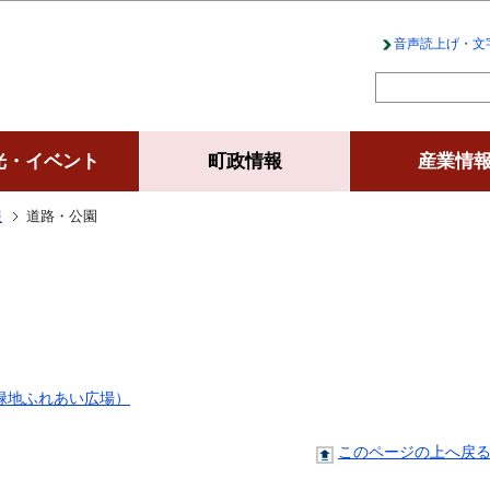
このページの本文へ移動
音声読上げ・文
光・イベント
町政情報
産業情
報
道路・公園
緑地ふれあい広場）
このページの上へ戻