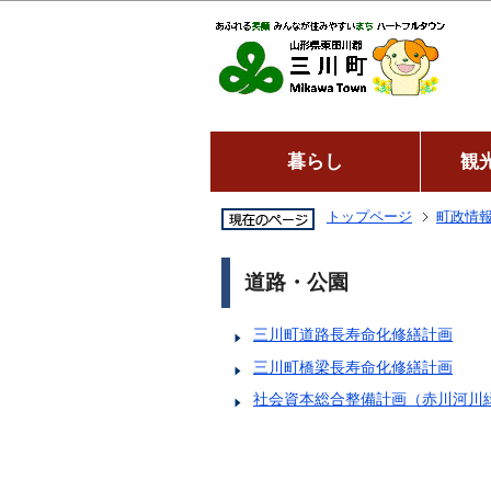
暮らし
観
トップページ
町政情
道路・公園
三川町道路長寿命化修繕計画
三川町橋梁長寿命化修繕計画
社会資本総合整備計画（赤川河川