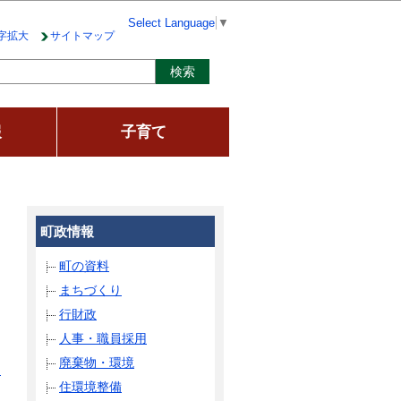
Select Language
▼
字拡大
サイトマップ
報
子育て
町政情報
町の資料
まちづくり
行財政
人事・職員採用
廃棄物・環境
る
住環境整備