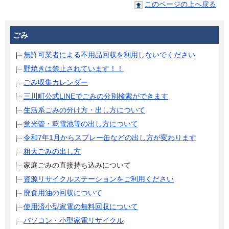
このページの上へ戻る
ごみ
無許可業者による不用品回収を利用しないでください
野焼きは禁止されています！！
ごみ収集カレンダー
三川町公式LINEでごみの分別検索ができます
生活系ごみの分け方・出し方について
蛍光管・乾電池等の出し方について
令和7年1月からスプレー缶などの出し方が変わります
粗大ごみの出し方
家庭ごみの直接持ち込みについて
資源リサイクルステーションをご利用ください
廃食用油の回収について
使用済小型家電の無料回収について
パソコン・小型家電リサイクル