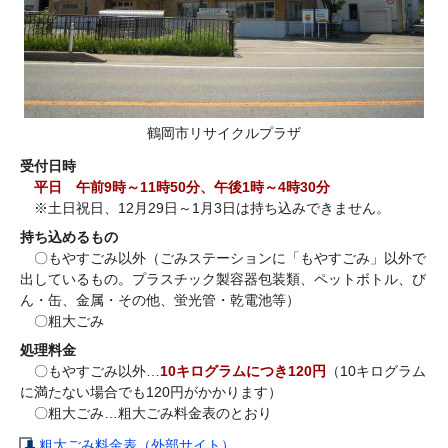
鶴岡市リサイクルプラザ
受付日時
平日 午前9時～11時50分、午後1時～4時30分
※土日祝日、12月29日～1月3日は持ち込みできません。
持ち込めるもの
〇もやすごみ以外（ごみステーションに「もやすごみ」以外で
出しているもの。プラスチック製容器包装類、ペットボトル、び
ん・缶、金属・その他、蛍光管・乾電池等）
〇粗大ごみ
処理料金
〇もやすごみ以外…
10キログラムにつき120円
（10キログラム
に満たない場合でも120円がかかります）
〇粗大ごみ…粗大ごみ料金表のとおり
粗大ごみ料金表（外部サイト）