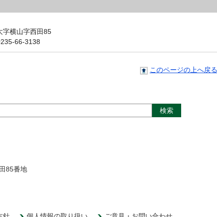
大字横山字西田85
5-66-3138
このページの上へ戻
田85番地
方針
個人情報の取り扱い
ご意見・お問い合わせ