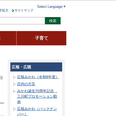
Select Language
▼
字拡大
サイトマップ
報
子育て
広報・広聴
広報みかわ（令和8年度）
日
庄内の方言
みかわ誕生70周年記念
三川町プロモーション動
画
広報みかわ（バックナン
バー）