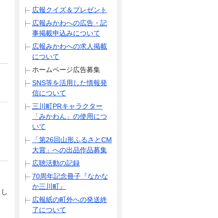
広報クイズ＆プレゼント
広報みかわへの広告・記
事掲載申込みについて
広報みかわへの求人掲載
について
ホームページ広告募集
SNS等を活用した情報発
信について
三川町PRキャラクター
「みかわん」の使用につ
いて
「第26回山形ふるさとCM
大賞」への出品作品募集
広聴活動の記録
70周年記念冊子『なかな
か三川町』
たし
広報紙の町外への発送終
了について