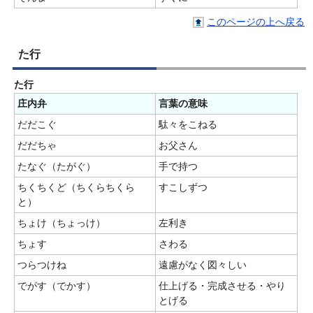
このページの上へ戻る
た行
た行
庄内弁
言葉の意味
だだこぐ
駄々をこねる
だだちゃ
お父さん
たなぐ（たがぐ）
手で持つ
ちくちくど（ちくらちくら
すこしずつ
と）
ちょけ（ちょっけ）
左利き
ちょす
さわる
つらつけね
遠慮がなく図々しい
でがす（でかす）
仕上げる・完成させる・やり
とげる