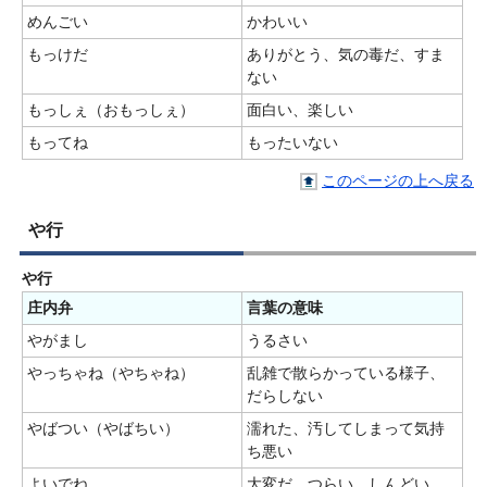
めんごい
かわいい
もっけだ
ありがとう、気の毒だ、すま
ない
もっしぇ（おもっしぇ）
面白い、楽しい
もってね
もったいない
このページの上へ戻る
や行
や行
庄内弁
言葉の意味
やがまし
うるさい
やっちゃね（やちゃね）
乱雑で散らかっている様子、
だらしない
やばつい（やばちい）
濡れた、汚してしまって気持
ち悪い
よいでね
大変だ、つらい、しんどい