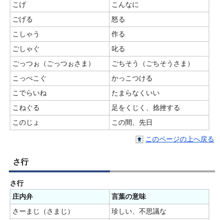
こげ
こんなに
ごげる
怒る
こしゃう
作る
ごしゃぐ
叱る
ごっつぉ（ごっつぉさま）
ごちそう（ごちそうさま）
こっぺこぐ
かっこつける
こでらいね
たまらなくいい
こねぐる
足をくじく、捻挫する
このじょ
この間、先日
このページの上へ戻る
さ行
さ行
庄内弁
言葉の意味
さーまじ（さまじ）
珍しい、不思議な