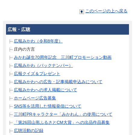
このページの上へ戻る
広報・広聴
広報みかわ（令和8年度）
庄内の方言
みかわ誕生70周年記念 三川町プロモーション動画
広報みかわ（バックナンバー）
広報クイズ＆プレゼント
広報みかわへの広告・記事掲載申込みについて
広報みかわへの求人掲載について
ホームページ広告募集
SNS等を活用した情報発信について
三川町PRキャラクター「みかわん」の使用について
「第26回山形ふるさとCM大賞」への出品作品募集
広聴活動の記録