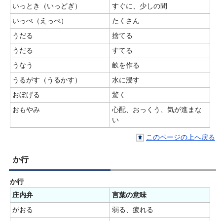
いっとき（いっどぎ）
すぐに、少しの間
いっぺ（えっぺ）
たくさん
うだる
捨てる
うだる
すてる
うなう
畝を作る
うるがす（うるかす）
水に浸す
おぼげる
驚く
おもやみ
心配、おっくう、気が進まな
い
このページの上へ戻る
か行
か行
庄内弁
言葉の意味
がおる
弱る、疲れる