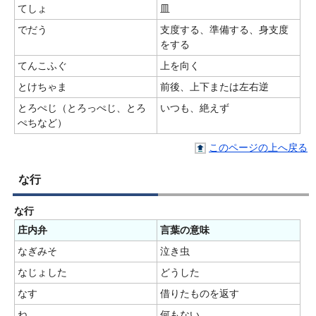
てしょ
皿
でだう
支度する、準備する、身支度
をする
てんこふぐ
上を向く
とけちゃま
前後、上下または左右逆
とろぺじ（とろっぺじ、とろ
いつも、絶えず
ぺちなど）
このページの上へ戻る
な行
な行
庄内弁
言葉の意味
なぎみそ
泣き虫
なじょした
どうした
なす
借りたものを返す
ね
何もない