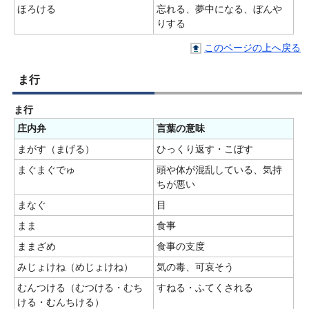
ほろける
忘れる、夢中になる、ぼんや
りする
このページの上へ戻る
ま行
ま行
庄内弁
言葉の意味
まがす（まげる）
ひっくり返す・こぼす
まぐまぐでゅ
頭や体が混乱している、気持
ちが悪い
まなぐ
目
まま
食事
ままざめ
食事の支度
みじょけね（めじょけね）
気の毒、可哀そう
むんつける（むつける・むち
すねる・ふてくされる
ける・むんちける）