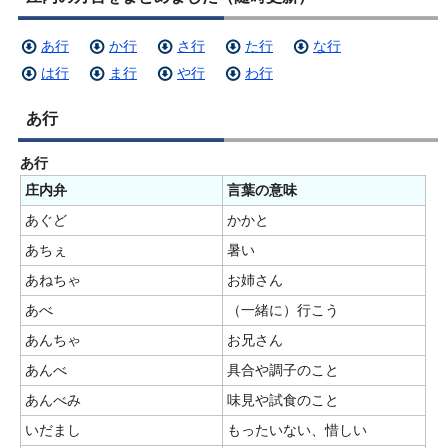
あ行
か行
さ行
た行
な行
は行
ま行
や行
わ行
あ行
あ行
庄内弁
言葉の意味
あぐど
かかと
あちぇ
暑い
あねちゃ
お姉さん
あべ
（一緒に）行こう
あんちゃ
お兄さん
あんべ
具合や調子のこと
あんべみ
味見や試食のこと
いだまし
もったいない、惜しい