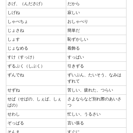
さげ、（んださげ）
だから
しげね
寂しい
しゃべちょ
おしゃべり
じょさね
簡単だ
しょす
恥ずかしい
じょなめる
着飾る
すけ（すっけ）
すっぱい
ずるぶく（しぶく）
引きずる
ずんでね
ずいぶん、たいそう、なみは
ずれて
せずね
苦しい、疲れた、つらい
せば（せばの、しぇば、しぇ
さよならなど別れ際のあいさ
ばの）
つ
せわし
忙しい、うるさい
ぞっぱる
言い張る
そんま
すぐに