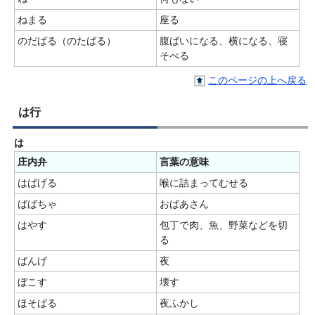
ねまる
座る
のだばる（のたばる）
腹ばいになる、横になる、寝
そべる
このページの上へ戻る
は行
は
庄内弁
言葉の意味
はばげる
喉に詰まってむせる
ばばちゃ
おばあさん
はやす
包丁で肉、魚、野菜などを切
る
ばんげ
夜
ぼこす
壊す
ほそばる
夜ふかし