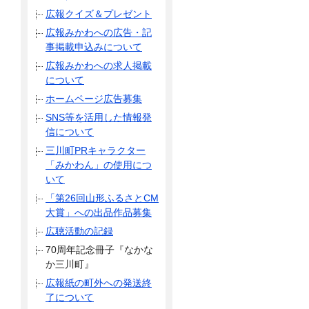
広報クイズ＆プレゼント
広報みかわへの広告・記
事掲載申込みについて
広報みかわへの求人掲載
について
ホームページ広告募集
SNS等を活用した情報発
信について
三川町PRキャラクター
「みかわん」の使用につ
いて
「第26回山形ふるさとCM
大賞」への出品作品募集
広聴活動の記録
70周年記念冊子『なかな
か三川町』
広報紙の町外への発送終
了について