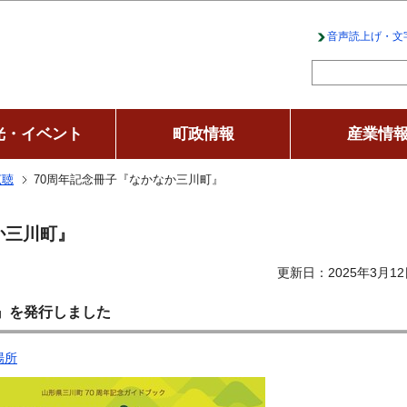
このページの本文へ移動
音声読上げ・文
光・イベント
町政情報
産業情
広聴
70周年記念冊子『なかなか三川町』
か三川町』
更新日：2025年3月12
』を発行しました
場所