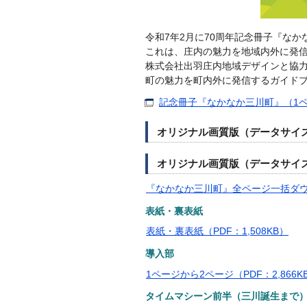
令和7年2月に70周年記念冊子『な
これは、庄内の魅力を地域内外に発信
株式会社出羽庄内地域デザインと協
町の魅力を町内外に発信するガイド
記念冊子『なかなか三川町』（1ペー
オリジナル画質版（データサイ
オリジナル画質版（データサイ
『なかなか三川町』全ページ一括ダウンロ
表紙・裏表紙
表紙・裏表紙（PDF：1,508KB）
導入部
1ページから2ページ（PDF：2,866K
タイムマシーン前半（三川誕生まで