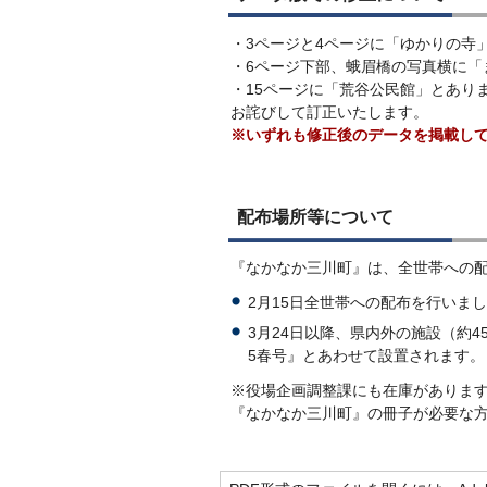
・3ページと4ページに「ゆかりの寺
・6ページ下部、蛾眉橋の写真横に「
・15ページに「荒谷公民館」とあり
お詫びして訂正いたします。
※いずれも修正後のデータを掲載し
配布場所等について
『なかなか三川町』は、全世帯への
2月15日全世帯への配布を行いま
3月24日以降、県内外の施設（約4
5春号』とあわせて設置されます。
※役場企画調整課にも在庫がありま
『なかなか三川町』の冊子が必要な