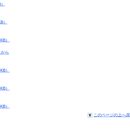
B）
KB）
1KB）
らから
2KB）
7KB）
0KB）
このページの上へ戻