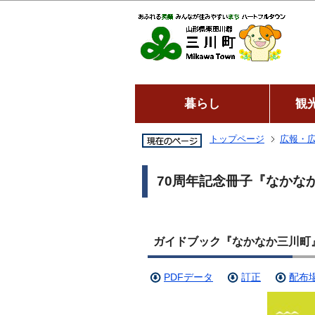
暮らし
観
トップページ
広報・
70周年記念冊子『なかな
ガイドブック『なかなか三川町
PDFデータ
訂正
配布