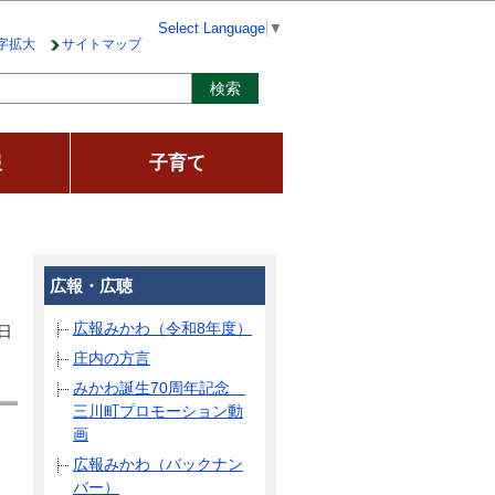
Select Language
▼
字拡大
サイトマップ
報
子育て
広報・広聴
広報みかわ（令和8年度）
日
庄内の方言
みかわ誕生70周年記念
三川町プロモーション動
画
広報みかわ（バックナン
バー）