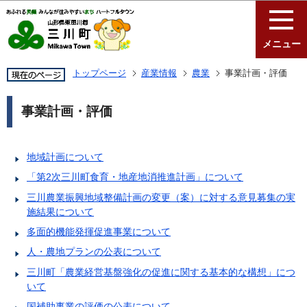
このページの本文へ移動
メニュー
トップページ
産業情報
農業
事業計画・評価
事業計画・評価
地域計画について
「第2次三川町食育・地産地消推進計画」について
三川農業振興地域整備計画の変更（案）に対する意見募集の実
施結果について
多面的機能発揮促進事業について
人・農地プランの公表について
三川町「農業経営基盤強化の促進に関する基本的な構想」につ
いて
国補助事業の評価の公表について