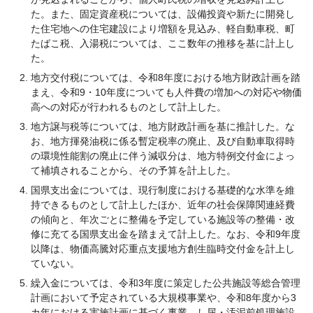
た。また、固定資産税については、設備投資や新たに開発し
た住宅地への住宅建設により増額を見込み、軽自動車税、町
たばこ税、入湯税については、ここ数年の推移を基に計上し
た。
地方交付税については、令和8年度における地方財政計画を踏
まえ、令和9・10年度についても人件費の増加への対応や物価
高への対応が行われるものとして計上した。
地方譲与税等については、地方財政計画を基に推計した。な
お、地方揮発油税に係る暫定税率の廃止、及び自動車取得時
の環境性能割の廃止に伴う減収分は、地方特例交付金によっ
て補填されることから、その予算を計上した。
国県支出金については、現行制度における基礎的な水準を維
持できるものとして計上したほか、近年の社会保障関連経費
の傾向と、年次ごとに整備を予定している施設等の整備・改
修に充てる国県支出金を踏まえて計上した。なお、令和9年度
以降は、物価高騰対応重点支援地方創生臨時交付金を計上し
ていない。
繰入金については、令和3年度に策定した公共施設等総合管理
計画において予定されている大規模事業や、令和8年度から3
カ年における実施計画に基づく事業、し尿・汚泥前処理施設