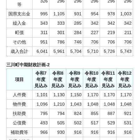
326
296
296
296
296
296
等
国県支出金
995
1,105
931
954
978
1,003
繰入金
343
333
285
342
342
342
町債
311
301
284
227
219
211
その他
951
786
746
706
706
706
歳入合計
6,041
5,961
5,704
5,710
5,726
5,743
三川町中期財政計画-2
令和7
令和8
令和9
令和10
令和11
令和12
項目
年度
年度
年度
年度
年度
年度
見込み
見込み
見込み
見込み
見込み
見込み
人件費
1,101
1,130
1,150
1,170
1,170
1,170
物件費
1,096
1,210
1,043
1,048
1,048
1,048
扶助費
795
794
824
855
887
921
公債費
493
505
502
517
529
531
補助費等
966
930
916
916
916
916