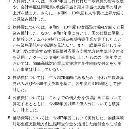
人件費については、令和7年度に行われた一般職員の給与改定
や、会計年度任用職員の勤勉手当と期末手当の支給率の引き
上げを踏まえ、さらに、令和9・10年度も人件費の上昇が続く
と見込み推計した。
物件費については、令和9・10年度も物価高の傾向が続くと見
込み推計した。なお、令和7年度において、国の仕様に準拠し
た情報システムへの移行に係る初期構築作業が完了したこと
から業務委託料の減額を見込んだ。また、繰越事業として令
和8年度に実施する物価高騰対応重点支援地方創生臨時交付金
を活用したクーポン券発行事業を計上したものの、後年度に
おいては、物価高騰対応重点支援地方創生臨時交付金を活用
した事業は計上していない。
扶助費については、年々増加傾向にあるため、令和7年度決算
見込み及び令和8年度予算を基に、各年度約3.8%増として推
計した。
公債費については、これまでの借入分を償還計画に基づいて
算定するとともに、令和8年度以降の借入分についても積算
し、計上した。
補助費等については、令和7年度において実施した、物価高騰
対応重点支援地方創生臨時交付金を活用した給付金や助成金