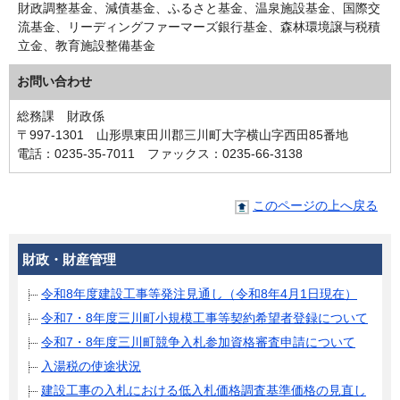
財政調整基金、減債基金、ふるさと基金、温泉施設基金、国際交
流基金、リーディングファーマーズ銀行基金、森林環境譲与税積
立金、教育施設整備基金
お問い合わせ
総務課 財政係
〒997-1301 山形県東田川郡三川町大字横山字西田85番地
電話：0235-35-7011 ファックス：0235-66-3138
このページの上へ戻る
財政・財産管理
令和8年度建設工事等発注見通し（令和8年4月1日現在）
令和7・8年度三川町小規模工事等契約希望者登録について
令和7・8年度三川町競争入札参加資格審査申請について
入湯税の使途状況
建設工事の入札における低入札価格調査基準価格の見直し