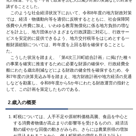
化の推進、子ども・子育て政策を含む人口減少対策の実施などの対策を
講ずることとした。
このような社会経済状況下において、令和8年度の地方財政対策
では、経済・物価動向等を適切に反映するとともに、社会保障関
係費や人件費に加え、いわゆる教育無償化に係る地方負担の増な
どを計上し、地方団体がさまざまな行政課題に対応し、行政サー
ビスを安定的に提供できるよう、地方交付税等をはじめとする一
般財源総額については、昨年度を上回る額を確保することとし
た。
こうした状況を踏まえ、「第4次三川町総合計画」に掲げた種々
の事業を確実に推進するために必要な財源の確保や、行政経費全
般にわたる歳出削減などによる財政の健全性を確保するため、令
和7年度の決算見込み等を踏まえ、地方財政計画や地方経済の見通
しなどを勘案し、令和8年度から5か年にわたる財政運営の指針と
して、この計画を策定したものである。
2.歳入の概要
町税については、人手不足や原材料価格高騰、食品を中心と
する消費者物価が高止まりの影響等を受けるものの、経済活
動の緩やかな回復の動きがみられ、さらには農業所得の増加
が見込まれることから、個人町民税の増収を見込み計上し