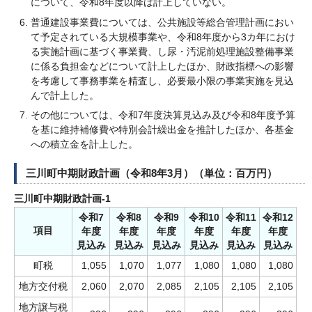
について、令和8年度以降は計上していない。
普通建設事業費については、公共施設等総合管理計画におい
て予定されている大規模事業や、令和8年度から3カ年におけ
る実施計画に基づく事業費、し尿・汚泥前処理施設整備事業
に係る負担金などについて計上したほか、財政指標への影響
を考慮して事務事業を精査し、必要最小限の事業実施を見込
んで計上した。
その他については、令和7年度決算見込み及び令和8年度予算
を基に維持補修費や特別会計繰出金を推計したほか、各基金
への積立金を計上した。
三川町中期財政計画（令和8年3月）（単位：百万円）
三川町中期財政計画-1
令和7
令和8
令和9
令和10
令和11
令和12
項目
年度
年度
年度
年度
年度
年度
見込み
見込み
見込み
見込み
見込み
見込み
町税
1,055
1,070
1,077
1,080
1,080
1,080
地方交付税
2,060
2,070
2,085
2,105
2,105
2,105
地方譲与税