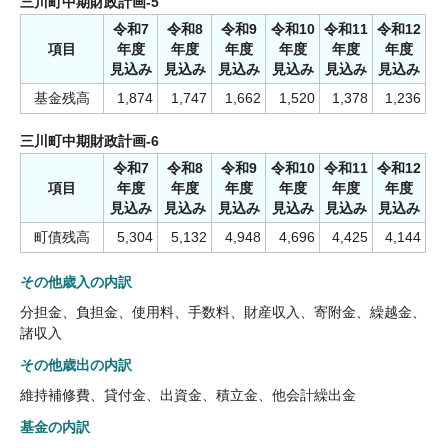
三川町中期財政計画-5
令和7
令和8
令和9
令和10
令和11
令和12
項目
年度
年度
年度
年度
年度
年度
見込み
見込み
見込み
見込み
見込み
見込み
基金残高
1,874
1,747
1,662
1,520
1,378
1,236
三川町中期財政計画-6
令和7
令和8
令和9
令和10
令和11
令和12
項目
年度
年度
年度
年度
年度
年度
見込み
見込み
見込み
見込み
見込み
見込み
町債残高
5,304
5,132
4,948
4,696
4,425
4,144
その他歳入の内訳
分担金、負担金、使用料、手数料、財産収入、寄附金、繰越金、
諸収入
その他歳出の内訳
維持補修費、貸付金、出資金、積立金、他会計繰出金
基金の内訳