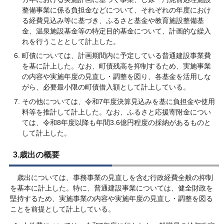
整備事業に係る負担金などについて、それぞれの年度におけ
る経費見込み等に基づき、ふるさと基金や教育施設整備基
金、温泉施設基金等の特定目的基金について、計画的な繰入
れを行うこととして計上した。
町債については、計画期間内に予定している普通建設事業費
を基に計上した。なお、町債残高を抑制するため、実施事業
の内容や実施年度の見直し・調整を図り、各基金を活用しな
がら、必要最小限の町債借入額として計上している。
その他については、令和7年度決算見込みを基に負担金や使用
料等を推計して計上した。なお、ふるさと応援寄附金につい
ては、令和8年度以降も年間3.6億円程度の採納があるものと
して計上した。
3.歳出の概要
歳出については、事務事業の見直しを含む行政経費全般の抑制
を基本に計上した。特に、普通建設事業については、健全財政を
堅持するため、実施事業の内容や実施年度の見直し・調整を図る
ことを前提として計上している。