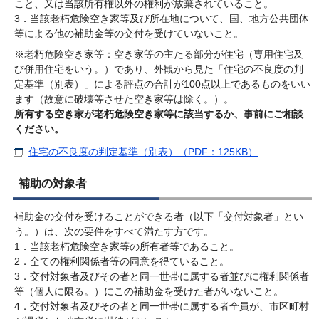
こと、又は当該所有権以外の権利が放棄されていること。
3．当該老朽危険空き家等及び所在地について、国、地方公共団体
等による他の補助金等の交付を受けていないこと。
※老朽危険空き家等：空き家等の主たる部分が住宅（専用住宅及
び併用住宅をいう。）であり、外観から見た「住宅の不良度の判
定基準（別表）」による評点の合計が100点以上であるものをいい
ます（故意に破壊等させた空き家等は除く。）。
所有する空き家が老朽危険空き家等に該当するか、事前にご相談
ください。
住宅の不良度の判定基準（別表）（PDF：125KB）
補助の対象者
補助金の交付を受けることができる者（以下「交付対象者」とい
う。）は、次の要件をすべて満たす方です。
1．当該老朽危険空き家等の所有者等であること。
2．全ての権利関係者等の同意を得ていること。
3．交付対象者及びその者と同一世帯に属する者並びに権利関係者
等（個人に限る。）にこの補助金を受けた者がいないこと。
4．交付対象者及びその者と同一世帯に属する者全員が、市区町村