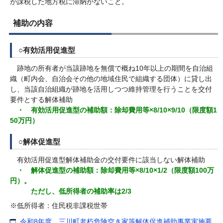
が課税した地方税に滞納がないこと。
補助の内容
○有効活用促進型
跡地の所有者が当該跡地を無償で概ね10年以上の期間を自治組
織（町内会、自治会その他の地域住民で組織する団体）に貸し出
し、当該自治組織が跡地を活用しつつ維持管理を行うことを交付
要件とする解体補助
・
有効活用促進型の補助額：除却費用等×8/10×9/10（限度額1
50万円）
○解体促進型
有効活用促進型解体補助金の交付要件に該当しない解体補助
・ 解体促進型の補助額：除却費用等×8/10×1/2（限度額100万
円）。
ただし、低所得者の補助率は2/3
※低所得者：住民税非課税世帯
令和8年度 三川町老朽危険空き家等解体促進補助事業実施要