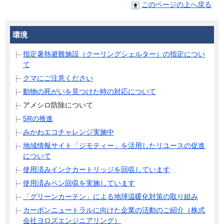
このページの上へ戻る
環境
指定暑熱避難施設（クーリングシェルター）の指定につい
て
クマにご注意ください
動物の死がいを見つけた時の対応について
アメシロ防除について
5Rの推進
みかわエコチャレンジ実施中
地域情報サイト「ジモティー」を活用したリユースの促進
について
使用済みインクカートリッジを回収しています
使用済みペン回収を実施しています
「グリーンカーテン」による地球温暖化対策の取り組み
カーボンニュートラルに向けた企業の活動のご紹介（株式
会社ヨロズエンジニアリング）