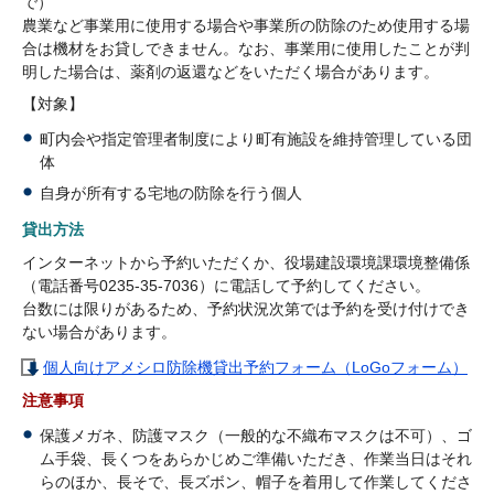
で）
農業など事業用に使用する場合や事業所の防除のため使用する場
合は機材をお貸しできません。なお、事業用に使用したことが判
明した場合は、薬剤の返還などをいただく場合があります。
【対象】
町内会や指定管理者制度により町有施設を維持管理している団
体
自身が所有する宅地の防除を行う個人
貸出方法
インターネットから予約いただくか、役場建設環境課環境整備係
（電話番号0235-35-7036）に電話して予約してください。
台数には限りがあるため、予約状況次第では予約を受け付けでき
ない場合があります。
個人向けアメシロ防除機貸出予約フォーム（LoGoフォーム）
注意事項
保護メガネ、防護マスク（一般的な不織布マスクは不可）、ゴ
ム手袋、長くつをあらかじめご準備いただき、作業当日はそれ
らのほか、長そで、長ズボン、帽子を着用して作業してくださ