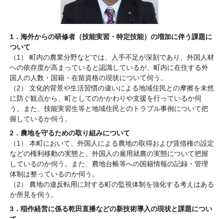
1．海外からの研修者（技能実習・特定技能）の増加に伴う課題に
ついて
（1） 町内の農業分野などでは、人手不足が深刻であり、外国人材
への依存度が高まっていると認識しているが、町内に在住する外
国人の人数・国籍・在留資格の現状について伺う。
（2） 文化的背景や生活習慣の違いによる地域住民との摩擦を未然
に防ぐ観点から、町としてのかかわりや支援を行っているか伺
う。また、技能実習生等と地域住民とのトラブル事例について把
握しているか伺う。
2．農地を守るための取り組みについて
（1） 本町において、外国人による農地の取得および賃借権の設定
などの権利移動の実態と、外国人の雇用就農の実態について把握
しているのか伺う。また、農地台帳等への国籍情報の記録・管理
体制は整っているのか伺う。
（2） 農地の違反転用に対する町の監視体制を強化する考えはある
か所見を伺う。
3．稲作経営に係る乾田直播などの新技術導入の現状と課題につい