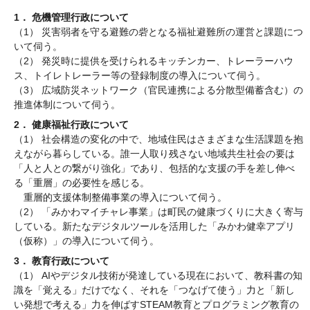
1． 危機管理行政について
（1） 災害弱者を守る避難の砦となる福祉避難所の運営と課題につ
いて伺う。
（2） 発災時に提供を受けられるキッチンカー、トレーラーハウ
ス、トイレトレーラー等の登録制度の導入について伺う。
（3） 広域防災ネットワーク（官民連携による分散型備蓄含む）の
推進体制について伺う。
2． 健康福祉行政について
（1） 社会構造の変化の中で、地域住民はさまざまな生活課題を抱
えながら暮らしている。誰一人取り残さない地域共生社会の要は
「人と人との繋がり強化」であり、包括的な支援の手を差し伸べ
る「重層」の必要性を感じる。
重層的支援体制整備事業の導入について伺う。
（2） 「みかわマイチャレ事業」は町民の健康づくりに大きく寄与
している。新たなデジタルツールを活用した「みかわ健幸アプリ
（仮称）」の導入について伺う。
3． 教育行政について
（1） AIやデジタル技術が発達している現在において、教科書の知
識を「覚える」だけでなく、それを「つなげて使う」力と「新し
い発想で考える」力を伸ばすSTEAM教育とプログラミング教育の