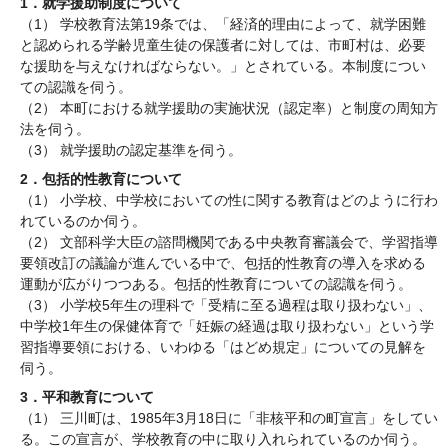
1．就学援助制度について
（1） 学校教育法第19条では、「経済的理由によって、就学困難
と認められる学齢児童生徒の保護者に対しては、市町村は、必要
な援助を与えなければならない。」とされている。本制度につい
ての認識を伺う。
（2） 本町における就学援助の実施状況（認定率）と制度の周知方
法を伺う。
（3） 就学援助の認定基準を伺う。
2．包括的性教育について
（1） 小学校、中学校においての性に関する教育はどのように行わ
れているのか伺う。
（2） 文部科学大臣の諮問機関である中央教育審議会で、学習指導
要領改訂の議論が進んでいる中で、包括的性教育の導入を求める
運動が広がりつつある。包括的性教育についての認識を伺う。
（3） 小学校5年生の理科で「受精に至る過程は取り扱わない」、
中学校1年生の保健体育で「妊娠の経過は取り扱わない」という学
習指導要領における、いわゆる「はどめ規定」についての見解を
伺う。
3．平和教育について
（1） 三川町は、1985年3月18日に「非核平和の町宣言」をしてい
る。この宣言が、学校教育の中に取り入れられているのか伺う。