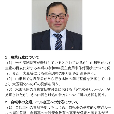
1．農業行政について
（1） 米の需給調整が難航しているとされているが、山形県が示す
生産の目安に対する本町の令和8年度主食用米作付面積について伺
う。また、大豆等による生産調整の取り組み計画を伺う。
（2） 山形県では農業者が自ら行う水田の簡易整備を支援している
が、大区画化への町の見解を伺う。
（3） 水田活用の直接支払交付金における「5年水張りルール」が
見直されたが、その内容と対処の仕方について町の見解を伺う。
2．自転車の交通ルール改正への対応について
（1） 自転車への青切符制度をはじめ、自転車の基本的な交通ルー
ルの周知啓発、自転車の交通安全教育の充実が必要と考えるが見