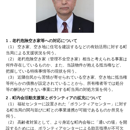
1．老朽危険空き家等への対応について
（1） 空き家、空き地に住宅を建設するなどの有効活用に対する町
当局による支援状況を伺う。
（2） 老朽危険空き家（管理不全空き家）相当と考えられる事案は
何件存在しているものか、また、当該物件が抱える抵当権など、
把握している特殊事情等の現状を伺う。
（3） 近隣住民から苦情が寄せられている空き家、空き地に抵当権
等何らかの債務が設定されていることから、所有権者等では処分
等の解決ができない事案に対する町当局の対処方策を伺う。
2．町内会活動支援策とボランティアの拡充について
（1） 福祉センターに設置された「ボランティアセンター」に対す
る町当局の関与並びに町との事業連携が可能であるものか所見を
伺う。
（2） 高齢者対策として、より身近な町内会毎に「通いの場」を開
設するためには、ボランティアセンターによる助言指導が不可欠