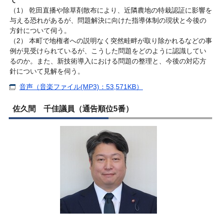
て
（1） 乾田直播や除草剤散布により、近隣農地の特栽認証に影響を
与える恐れがあるが、問題解決に向けた指導体制の現状と今後の
方針について伺う。
（2） 本町で地権者への説明なく突然畦畔が取り除かれるなどの事
例が見受けられているが、こうした問題をどのように認識してい
るのか。また、新技術導入における問題の整理と、今後の対応方
針について見解を伺う。
音声（音楽ファイル(MP3)：53,571KB）
佐久間 千佳議員（通告順位5番）