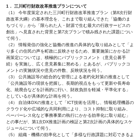
1． 三川町行財政改革推進プランについて
（1） 今年度策定された三川町行財政改革推進プラン（第8次行財
政改革大綱）の基本理念を、これまで取り組んできた「協働のま
ちづくり」から「限られた人・財源で生む最大の行政サービスの
創出」へ見直された背景と第7次プランで積み残された課題につい
て伺う。
（2） 情報発信の強化と協働の推進の具体的な取り組みとして「よ
り多くの住民の声を町政に反映させるため、重要施策にかかる計
画策定については、積極的にパブリックコメント（意見公募手
続）を実施し、広く意見募集に努める」とあるが、パブリックコ
メントの実施状況や意見の件数、反映状況を伺う。
（3） 公共施設等の総合的な管理による老朽化対策の推進として
「公共施設等の現状を把握し、長期的視点をもって更新や長寿命
化、統廃合などを計画的に行い、財政負担を軽減・平準化する」
としているが具体的な計画を伺う。
（4） 自治体DXの推進として「ICT技術を活用し、情報処理機器の
クラウド化や広域的な共同利用により、コスト抑制に取り組み、
ペーパーレス化など事務事業の執行にかかる効率化に取り組む」
との事だが、第1次DX推進計画の検証と第2次計画の具体的なスケ
ジュールについて伺う。
（5） 組織・機構の効率化として「多様な行政課題に対応できるよ