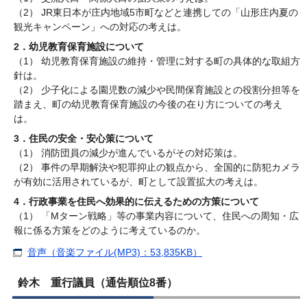
（2） JR東日本が庄内地域5市町などと連携しての「山形庄内夏の
観光キャンペーン」への対応の考えは。
2．幼児教育保育施設について
（1） 幼児教育保育施設の維持・管理に対する町の具体的な取組方
針は。
（2） 少子化による園児数の減少や民間保育施設との役割分担等を
踏まえ、町の幼児教育保育施設の今後の在り方についての考え
は。
3．住民の安全・安心策について
（1） 消防団員の減少が進んでいるがその対応策は。
（2） 事件の早期解決や犯罪抑止の観点から、全国的に防犯カメラ
が有効に活用されているが、町として設置拡大の考えは。
4．行政事業を住民へ効果的に伝えるための方策について
（1） 「Mターン戦略」等の事業内容について、住民への周知・広
報に係る方策をどのように考えているのか。
音声（音楽ファイル(MP3)：53,835KB）
鈴木 重行議員（通告順位8番）