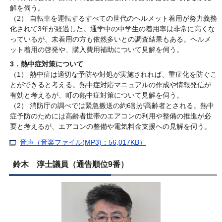
解を伺う。
（2） 自転車を運転するすべての世代のヘルメット着用が努力義務
化されて3年が経過した。通学中の中学生の着用率は非常に高くな
っているが、未着用の方も依然多いとの調査結果もある。ヘルメ
ット着用の啓発や、購入費用補助について見解を伺う。
3．熱中症対策について
（1） 熱中症は適切な予防や対処が実施されれば、重症化を防ぐこ
とができると考える。熱中症対応マニュアルの作成や情報発信が
有効と考えるが、町の熱中症対策について見解を伺う。
（2） 消防庁の調べでは緊急搬送の約6割が高齢者とされる。熱中
症予防のためには高齢者世帯のエアコンの利用や整備の推進が必
要と考えるが、エアコンの整備や電気料金支援への見解を伺う。
音声（音楽ファイル(MP3)：56,017KB）
鈴木 淳士議員（通告順位9番）