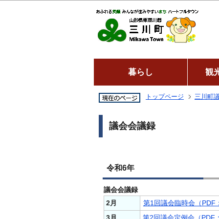
暮らし
観
トップページ
三川町
議会会議録
令和6年
議会会議録
2月
第1回議会臨時会（PDF：
3月
第2回議会定例会（PDF：1