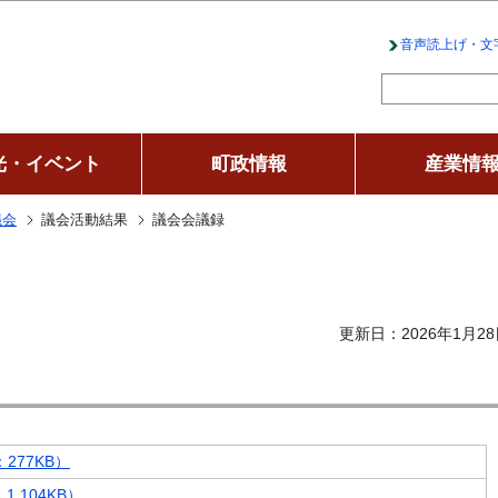
このページの本文へ移動
音声読上げ・文
光・イベント
町政情報
産業情
議会
議会活動結果
議会会議録
更新日：2026年1月28
277KB）
,104KB）