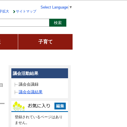
Select Language
▼
字拡大
サイトマップ
報
子育て
議会活動結果
議会会議録
日
議会会議結果
登録されているページはあり
ません。