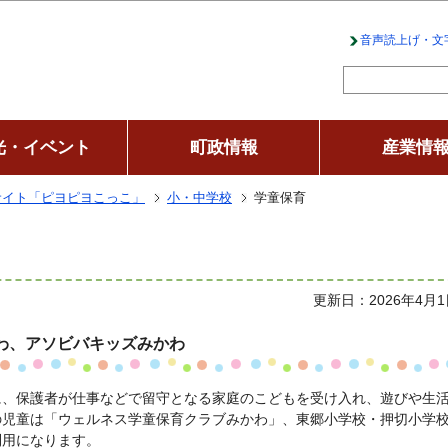
このページの本文へ移動
音声読上げ・文
光・イベント
町政情報
産業情
サイト「ピヨピヨこっこ」
小・中学校
学童保育
更新日：2026年4月1
わ、アソビバキッズみかわ
に、保護者が仕事などで留守となる家庭のこどもを受け入れ、遊びや生
の児童は「ウェルネス学童保育クラブみかわ」、東郷小学校・押切小学
利用になります。