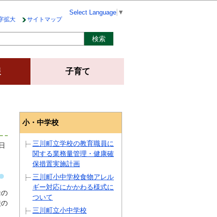
Select Language
▼
字拡大
サイトマップ
報
子育て
小・中学校
三川町立学校の教育職員に
日
関する業務量管理・健康確
保措置実施計画
三川町小中学校食物アレル
ギー対応にかかわる様式に
活の
ついて
校の
三川町立小中学校