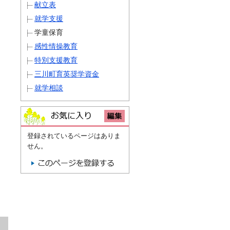
献立表
就学支援
学童保育
感性情操教育
特別支援教育
三川町育英奨学資金
就学相談
登録されているページはありま
せん。