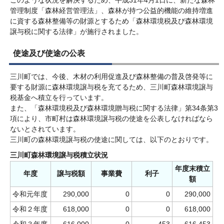
管理制度「森林経営管理法」、森林が持つ公益的機能の維持増進
に資する森林整備等の財源とするため「森林環境税及び森林環境
譲与税に関する法律」が施行されました。
使途及び使途の公表
三川町では、今後、木材の利用促進及び森林整備の普及啓発等に
要する財源に森林環境譲与税を充てるため、三川町森林環境譲与
税基金へ積立を行っています。
また、「森林環境税及び森林環境贈与税に関する法律」第34条第3
項により、市町村は森林環境譲与税の使途を公表しなければなら
ないとされています。
三川町の森林環境譲与税の使途に関しては、以下のとおりです。
三川町森林環境譲与税積立状況
年度末積立
年度
譲与税額
事業費
利子
額
令和元年度
290,000
0
0
290,000
令和２年度
618,000
0
0
618,000