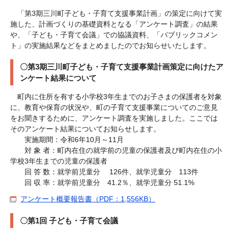
「第3期三川町子ども・子育て支援事業計画」の策定に向けて実
施した、計画づくりの基礎資料となる「アンケート調査」の結果
や、「子ども・子育て会議」での協議資料、「パブリックコメン
ト」の実施結果などをまとめましたのでお知らせいたします。
〇第3期三川町子ども・子育て支援事業計画策定に向けたア
ンケート結果について
町内に住所を有する小学校3年生までのお子さまの保護者を対象
に、教育や保育の状況や、町の子育て支援事業についてのご意見
をお聞きするために、アンケート調査を実施しました。ここでは
そのアンケート結果についてお知らせします。
実施期間：令和6年10月～11月
対 象 者：町内在住の就学前の児童の保護者及び町内在住の小
学校3年生までの児童の保護者
回 答 数：就学前児童分 126件、就学児童分 113件
回 収 率：就学前児童分 41.2％、就学児童分 51.1%
アンケート概要報告書（PDF：1,556KB）
〇第1回 子ども・子育て会議